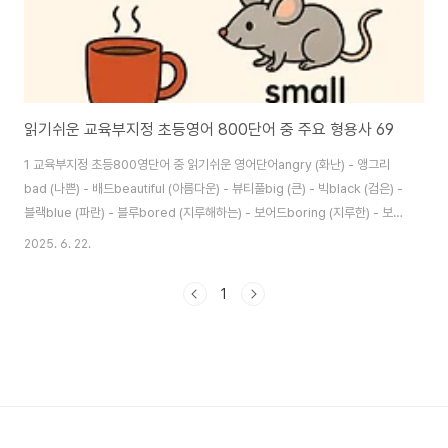
읽기쉬운 교육부지정 초등영어 800단어 중 주요 형용사 69
1 교육부지정 초등800영단어 중 읽기쉬운 영어단어angry (화난) - 앵그리
bad (나쁜) - 배드beautiful (아름다운) - 뷰티풀big (큰) - 빅black (검은) -
블랙blue (파란) - 블루bored (지루해하는) - 보어드boring (지루한) - 보어
링bright (밝은) - 브라이트brown (갈색의) - 브라운busy (바쁜) - 비지
2025. 6. 22.
careful (조심스러운) - 케어풀cheap (싼) - 칩clean (깨끗한) - 클린
clever (영리한) - 클레버cold (추운, 차가운) - 콜드cool (시원한, 멋진) - 쿨
1
cute (귀여운) - 큐트dark (어두운) - 다크different (다른) - 디프런트dirty
(더러운) - 더티dry (마른) - 드라이early (..