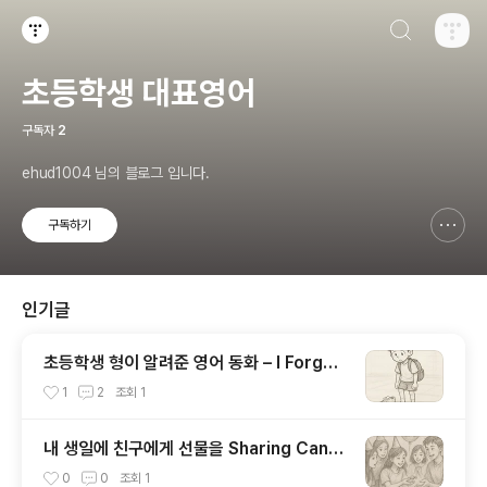
검색하기
티스토리
초등학생 대표영어
구독자
2
ehud1004 님의 블로그 입니다.
구독하기
신고하기 레이어
열기
인기글
초등학생 형이 알려준 영어 동화 – I Forgot
My Gym Shoes 100
1
2
조회
1
내 생일에 친구에게 선물을 Sharing Cand
y on My Birthday 100
0
0
조회
1