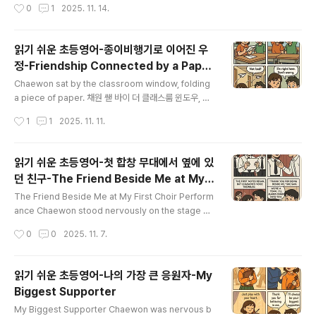
작성시간
0
1
2025. 11. 14.
드디어 버스가 멈췄고, 학생들이 머물 숙소 앞에 도착했다.
Chaewon and Hyunil got off the bus together, ca
rrying their bags. 채원 앤 현일 갓 오프 더 버스 투게더,
읽기 쉬운 초등영어-종이비행기로 이어진 우
캐리잉 데어 백스. 채원과 현일은 가방을 들고 함께 버스에
정-Friendship Connected by a Paper
서 내렸다. The air was fresh, and the mountains lo
글 내용
Airplane
oked beautiful. 디 에어 워즈 프레시, 앤 더 마운틴즈 룩
Chaewon sat by the classroom window, folding
트 뷰티풀. 공기는 상쾌했고, 산이 아름다워 보였다. Insid
a piece of paper. 채원 쌛 바이 더 클래스룸 윈도우, 폴
e..
딩 어 피스 오브 페이퍼. 채원은 교실 창가에 앉아 종이 한
작성시간
1
1
2025. 11. 11.
장을 접고 있었다. She carefully shaped it into a nea
t paper airplane. 쉬 케어풀이 쉐이프트 잇 인투 어 니트
페이퍼 에어플레인. 그녀는 그것을 정성스럽게 접어 단정
읽기 쉬운 초등영어- 첫 합창 무대에서 옆에 있
한 종이비행기를 만들었다. Hyunil, sitting nearby, lea
던 친구-The Friend Beside Me at My F
ned over curiously. 현일, 시팅 니어바이, 린드 오버 큐
글 내용
irst Choir Performance
리어슬리. 근처에 앉아 있던 현일이 호기심 가득 몸을 기울
The Friend Beside Me at My First Choir Perform
였다. “Wow, that looks great! Can you show me h
ance Chaewon stood nervously on the stage wi
ow?” “..
th the school choir. 채원 스뚯 너버슬리 온 더 스테이지
작성시간
0
0
2025. 11. 7.
윗 더 스쿨 콰이어. 채원은 학교 합창단과 함께 무대에 서서
긴장했다. Her hands shook as she held the sheet
of music. 허 핸즈 슉 애즈 쉬 헬드 더 시트 오브 뮤직. 그
읽기 쉬운 초등영어-나의 가장 큰 응원자-My
녀는 악보를 잡은 손이 떨렸다. The big audience mad
Biggest Supporter
e her heart race quickly. 더 빅 오디언스 메이드 허 하
글 내용
트 레이스 퀵클리. 많은 관중들이 그녀의 심장을 빠르게 뛰
My Biggest Supporter Chaewon was nervous b