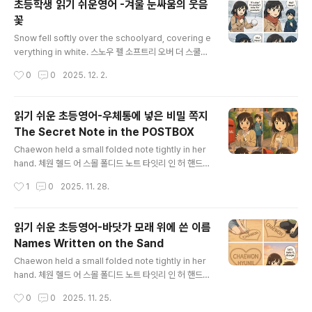
초등학생 읽기 쉬운영어 -겨울 눈싸움의 웃음
쉬 우드 파이널리 런 투 라이드 오늘은 마침내 자전거를 배
꽃
우기로 마음먹은 날이었다. Hyunil ran over with a big
글 내용
smile on his face. 현일 랜 오버 위드 어 빅 스마일 온 히
Snow fell softly over the schoolyard, covering e
즈 페이스 현일은 얼굴에 큰 미소를 띠고 달려왔다. “Are y
verything in white. 스노우 펠 소프트리 오버 더 스쿨야
ou rea..
드, 커버링 에브리씽 인 화이트 눈이 학교 운동장 위로 부드
작성시간
0
0
2025. 12. 2.
럽게 내려 모든 것을 하얗게 덮었다. Chaewon steppe
d outside, her breath turning into clouds in the c
old air. 체원 스텝트 아웃사이드, 허 브레스 터닝 인투 클
읽기 쉬운 초등영어-우체통에 넣은 비밀 쪽지
라우즈 인 더 콜드 에어 채원은 밖으로 나와 차가운 공기에
The Secret Note in the POSTBOX
숨이 하얗게 변하는 걸 보았다. Hyunil waved at her fr
글 내용
om across the yard. 현일 웨이브드 앳 허 프럼 어크로
Chaewon held a small folded note tightly in her
스 더 야드 현일은 운동장 건너편에서 손을 흔들었다. “Le
hand. 체원 헬드 어 스몰 폴디드 노트 타잇리 인 허 핸드
t’s play! It’..
채원은 작게 접힌 쪽지를 손에 꼭 쥐고 있었다. Her heart
작성시간
1
0
2025. 11. 28.
beat fast as she walked toward the neighborho
od mailbox. 허 하트 빗 페스트 애즈 쉬 워크트 투워드 더
네이버후드 메일박스 동네 우체통으로 걸어가는 동안 채원
읽기 쉬운 초등영어-바닷가 모래 위에 쓴 이름
의 심장은 빨리 뛰었다. The sun was setting, and the
Names Written on the Sand
air felt cool. 더 선 워즈 세팅, 앤드 디 에어 펠트 쿨 해가
글 내용
지고 있었고 공기는 선선했다. She looked around to
Chaewon held a small folded note tightly in her
make sure no one was watching. 쉬 룩트 어라운드
hand. 체원 헬드 어 스몰 폴디드 노트 타잇리 인 허 핸드
투..
채원은 작게 접힌 쪽지를 손에 꼭 쥐고 있었다. Her heart
작성시간
0
0
2025. 11. 25.
beat fast as she walked toward the neighborho