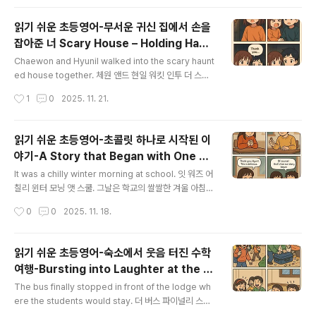
od mailbox. 허 하트 빗 페스트 애즈 쉬 워크트 투워드 더
네이버후드 메일박스 동네 우체통으로 걸어가는 동안 채원
읽기 쉬운 초등영어-무서운 귀신 집에서 손을
의 심장은 빨리 뛰었다. The sun was setting, and the
잡아준 너 Scary House – Holding Hand
air felt cool. 더 선 워즈 세팅, 앤드 디 에어 펠트 쿨 해가
글 내용
s Together
지고 있었고 공기는 선선했다. She looked around to
Chaewon and Hyunil walked into the scary haunt
make sure no one was watching. 쉬 룩트 어라운드
ed house together. 체원 앤드 현일 워킷 인투 더 스케
투..
어리 혼티드 하우스 투게더 채원과 현일은 무서운 귀신집
작성시간
1
0
2025. 11. 21.
안으로 함께 걸어 들어갔다. The hallway was dark, an
d the fog machine made everything look creep
y. 더 홀웨이 워즈 다크, 앤드 더 포그 머신 메이드 에브리
읽기 쉬운 초등영어-초콜릿 하나로 시작된 이
씽 룩 크리피 복도는 어둡고 안개 기계 때문에 모든 것이 으
야기-A Story that Began with One Ch
스스하게 보였다. Chaewon suddenly stopped, hol
글 내용
ocolate
ding her breath. 체원 서든리 스탑트, 홀딩 허 브레스 채
It was a chilly winter morning at school. 잇 워즈 어
원은 갑자기 걸음을 멈추며 숨을 멈췄다. “Did you hear
칠리 윈터 모닝 앳 스쿨. 그날은 학교의 쌀쌀한 겨울 아침이
that?” she whispe..
었다. Chaewon sat at her desk, rubbing her cold
작성시간
0
0
2025. 11. 18.
hands together. 채원 쌛 앳 허 데스크, 러빙 허 콜드 핸
즈 투게더. 채원은 책상에 앉아 차가운 손을 비비고 있었다.
Hyunil noticed her shivering and took out somet
읽기 쉬운 초등영어-숙소에서 웃음 터진 수학
hing from his pocket. 현일 노티스트 허 쉬버링 앤 툭
여행-Bursting into Laughter at the S
아웃 썸씽 프럼 히즈 파킷. 현일은 그녀가 떨고 있는 것을
글 내용
chool Trip Lodge
보고 주머니에서 무언가를 꺼냈다. It was a small piece
The bus finally stopped in front of the lodge wh
of chocolate wrapped in shiny foil. 잇..
ere the students would stay. 더 버스 파이널리 스탑
트 인 프런트 오브 더 롯지 웨어 더 스튜던츠 우드 스테이.