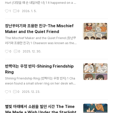
Hurt (다쳤을 때 손 내밀어준 너) 1 It happened on a w
indy afternoon during P.E. class. 잇 해픈드 온 어 윈
작성시간
1
0
2026. 1. 5.
디 애프터눈 듀어링 피이 클래스 체육 시간에 바람이 강하
게 불던 오후에 일이 일어났어요. 2 Chaewon was runn
ing on the track when she suddenly tripped ove
장난꾸러기와 조용한 친구-The Mischief
r a small stone. 채원 워즈 러닝 온 더 트랙 웬 쉬 서든리
Maker and the Quiet Friend
트립트 오버 어 스몰 스톤 채원은 달리던 중 작은 돌에 걸려
글 내용
넘어졌어요. 3 She fell hard, scraping her knee on
The Mischief Maker and the Quiet Friend (장난꾸
the ground. 쉬 펠 하드, 스크레이핑 허 니 온 더 그..
러기와 조용한 친구) 1 Chaewon was known as the
quietest student in her class. 채원 워즈 논 애즈 더
작성시간
0
0
2025. 12. 30.
콰이어티스트 스투던 인 허 클래스 채원은 반에서 가장 조
용한 학생으로 알려져 있었어요. 2 She rarely talked u
nless someone asked her a question. 쉬 레얼리
반짝이는 우정 반지-Shining Friendship
톡트 언레스 썸원 애스크트 허 어 퀘스천 누군가 질문하지
Ring
않으면 거의 말을 하지 않았어요. 3 Hyun-il, on the oth
글 내용
er hand, was the complete opposite. 현일 온 더 아
Shining Friendship Ring (반짝이는 우정 반지) 1 Cha
더 핸드 워즈 더 컴플리트 아퍼짓 반면 현일은 완전히 정반
ewon found a small silver ring on her desk whe
대였어요. 4 He ..
n she arrived at school. 채원 파운드 어 스몰 실버 링
작성시간
1
0
2025. 12. 23.
온 허 데스크 웬 쉬 어라이브드 앳 스쿨 채원은 학교에 도착
했을 때 책상 위에 작은 은색 반지를 발견했어요. 2 She lo
oked around, wondering who had left it there. 쉬
별빛 아래에서 소원을 빌던 시간 The Time
룩트 어라운드, 원더링 후 해드 레프트 잇 데어 누가 그것을
We Made a Wish Under the Starlight