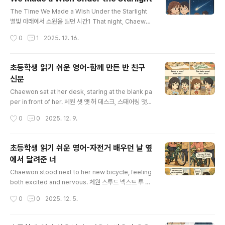
두고 갔는지 궁금해하며 주위를 살펴보았어요. 3 Hyun-il
글 내용
walked into the classroom and smiled shyly. 현
The Time We Made a Wish Under the Starlight
일 워크트 인투 더 클래스룸 앤 스마일드 샤일리 현일이 교
별빛 아래에서 소원을 빌던 시간1 That night, Chaewo
실로 걸어..
n and Hyun-il walked to the quiet hill behind thei
작성시간
0
1
2025. 12. 16.
r neighborhood. 댓 나잇, 채원 앤드 현일 워크트 투 더
콰이엇 힐 비하인 더 네이버후드 그 밤, 채원과 현일은 동네
뒤쪽의 조용한 언덕으로 걸어갔어요. 2 The sky was so
초등학생 읽기 쉬운 영어-함께 만든 반 친구
clear that every star seemed close enough to t
신문
ouch. 더 스카이 워즈 쏘 클리어 댓 에브리 스타 심드 클로
글 내용
스 이너프 투 터치 하늘이 너무 맑아서 별이 손에 닿을 듯
Chaewon sat at her desk, staring at the blank pa
가까워 보였어요. 3 Chaewon looked up and smile
per in front of her. 체원 샛 앳 허 데스크, 스태어링 앳
d. 채..
더 블랭크 페이퍼 인 프런트 오브 허 채원은 책상에 앉아 눈
작성시간
0
0
2025. 12. 9.
앞의 빈 종이를 바라보고 있었다. Today, she and Hyu
nil had to make the class newspaper together.
투데이, 쉬 앤드 현일 해드 투 메이크 더 클래스 뉴즈페이퍼
초등학생 읽기 쉬운 영어-자전거 배우던 날 옆
투게더 오늘은 채원과 현일이 함께 반 친구 신문을 만들어
에서 달려준 너
야 했다. Hyunil walked over with a stack of colore
글 내용
d papers in his hands. 현일 워킼 오버 위드 어 스택 오
Chaewon stood next to her new bicycle, feeling
브 컬러드 페이퍼즈 인 히즈 핸즈 현일은 색종이 한 뭉텅이
both excited and nervous. 체원 스투드 넥스트 투 허
를 들고 걸어..
뉴 바이시클, 필링 보쓰 익사이티드 앤 너버스 채원은 새 자
작성시간
0
0
2025. 12. 5.
전거 옆에 서서 설레면서도 긴장되고 있었다. Today was
the day she promised herself she would finally l
earn to ride. 투데이 워즈 더 데이 쉬 프로미스트 허셀프