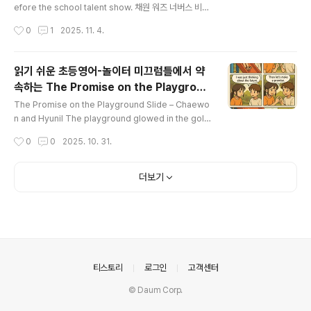
게 했다. Hyunil, standing right next to he..
efore the school talent show. 채원 워즈 너버스 비포
더 스쿨 탤런트 쇼. 채원은 학교 장기자랑을 앞두고 긴장했
작성시간
0
1
2025. 11. 4.
다. She held her violin case tightly and looked ar
ound the busy backstage. 쉬 헬드 허 바이올린 케이
스 타잇틀리 앤 룩트 어라운드 더 비지 백스테이지. 그녀는
읽기 쉬운 초등영어-놀이터 미끄럼틀에서 약
바이올린 케이스를 꼭 잡고 분주한 무대 뒤를 둘러보았다.
속하는 The Promise on the Playgroun
Hyunil noticed her worried face and walked ove
글 내용
d Slide – Chaewon and Hyunil
r. 현일 노티스트 허 워리드 페이스 앤 워크드 오버. 현일은
The Promise on the Playground Slide – Chaewo
그녀의 걱정스러운 얼굴을 보고 다가왔다. “Don’t be afr
n and Hyunil The playground glowed in the gold
aid,” he sa..
en light of the afternoon sun. 놀이터는 오후 햇살의
작성시간
0
0
2025. 10. 31.
황금빛으로 빛나고 있었다. 더 플레이그라운드 글로우드
인 더 골든 라잇 오브 디 애프터눈 선. Children ran, laug
hed, and filled the air with joy. 아이들은 달리고 웃으
더보기
며 공기를 기쁨으로 가득 채웠다. 칠드런 랜, 래프드, 앤 필
드 디 에어 윗 조이. Chaewon sat at the top of the sli
de, her legs dangling. 채원은 미끄럼틀 꼭대기에 앉아
다리를 흔들고 있었다. 채원 샛 앳 더 탑 오브 더 ..
의안내
티스토리
로그인
고객센터
© Daum Corp.