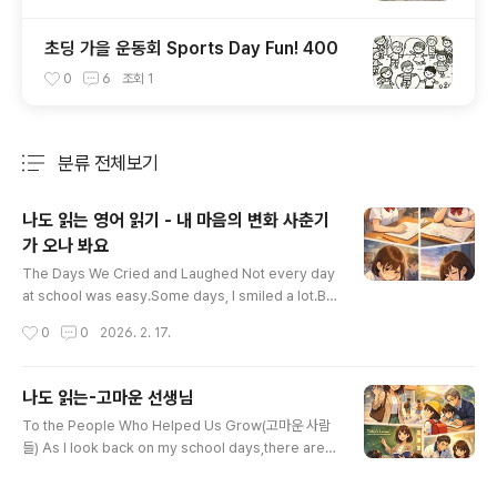
초딩 가을 운동회 Sports Day Fun! 400
0
6
조회
1
분류 전체보기
주요 글 목록
나도 읽는 영어 읽기 - 내 마음의 변화 사춘기
가 오나 봐요
글 내용
The Days We Cried and Laughed Not every day
at school was easy.Some days, I smiled a lot.Bu
t some days, I wanted to cry.I remember the da
작성시간
0
0
2026. 2. 17.
ys when lessons felt too hard.I looked at my pa
per and felt confused.The answers did not com
e out right.My hands felt slow, and my head felt f
나도 읽는-고마운 선생님
ull.There were days when test scores made me
글 내용
To the People Who Helped Us Grow(고마운 사람
sad.I tried my best, but it was not enough.I felt s
들) As I look back on my school days,there are p
mall again, just like m..
eople I cannot forget.They are the people who
helped me grow,even when I did not notice it.Fir