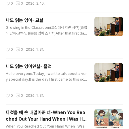
작성시간
0
0
2026. 2. 10.
st, I want to talk about our teachers.Teachers w
ere always there.They waited for us every mor
ning.They taught us not only lessons,but also ho
나도 읽는 영어- 교실
w to live.Sometimes, we did not listen well.Som
글 내용
etimes, we made mistakes again..
Growing in the Classroom(교실에서 자란 시간)(졸업
식 낭독·고백·연설문용 영어 스피치)After that first day,
school slowly became part of my life.Every mor
ning, I walked into the same classroom.At first, it
작성시간
0
0
2026. 1. 31.
still felt strange.But day by day, it started to feel
familiar.I learned where to sit.I learned when to li
sten and when to speak.I learned how to raise
니도 읽는 영어연설- 졸업
my handand how to wait for my turn.The classro
글 내용
om was where our days ..
Hello everyone.Today, I want to talk about a ver
y special day.It is the day I first came to this sch
ool.I still remember that morning very clearly.M
y heart was beating fast.I felt excited, but I was
작성시간
0
0
2026. 1. 31.
also very nervous.Everything felt new, big, and
a little scary.It was my first day of elementary sc
hool.I wore a new uniform that was too big for m
다쳤을 때 손 내밀어준 너-When You Rea
e.The sleeves were long, and the pants felt loo
ched Out Your Hand When I Was Hur
se.My..
글 내용
t
When You Reached Out Your Hand When I Was