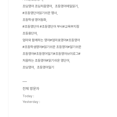
초딩영어 초딩처음영어
초등영어매일읽기
#초등영단어읽기쉬운 명사
초등학생 영어동화
#초등영단어 #초등영단어 부사#교육부지정
초등용단어
엄마와 함께하는 영어#엄마표영어#초등영어
#초등학생영어#읽기쉬운 초등영어#알기쉬운
초등영어#초등영어일기#초등영어브이로그#
처음하는 초등영어#읽기쉬운 영단어
초딩영어
초등영어일기
전체 방문자
Today :
Yesterday :