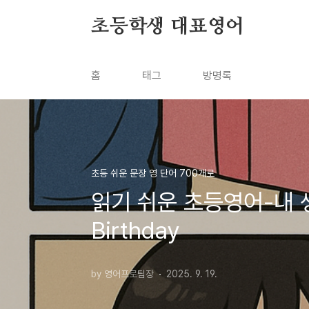
본문 바로가기
초등학생 대표영어
홈
태그
방명록
초등 쉬운 문장 영 단어 700개로
읽기 쉬운 초등영어-내 생일
Birthday
by 영어프로팀장
2025. 9. 19.