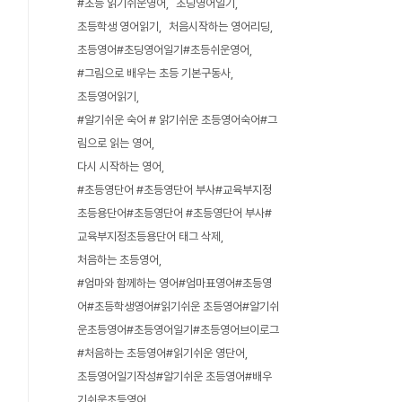
#초등 읽기쉬운영어
초딩영어일기
초등학생 영어읽기
처음시작하는 영어리딩
초등영어#초딩영어일기#초등쉬운영어
#그림으로 배우는 초등 기본구동사
초등영어읽기
#알기쉬운 숙어 # 앍기쉬운 초등영어숙어#그
림으로 읽는 영어
다시 시작하는 영어
#초등영단어 #초등영단어 부사#교육부지정
초등용단어#초등영단어 #초등영단어 부사#
교육부지정초등용단어 태그 삭제
처음하는 초등영어
#엄마와 함께하는 영어#엄마표영어#초등영
어#초등학생영어#읽기쉬운 초등영어#알기쉬
운초등영어#초등영어일기#초등영어브이로그
#처음하는 초등영어#읽기쉬운 영단어
초등영어일기작성#알기쉬운 초등영어#배우
기쉬운초등영어