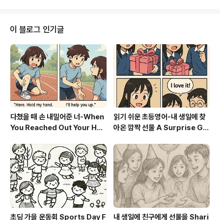
oks in her arms. 채원은 책을 안고 교실로 들어왔다. 채
원 워크트 인투 더 클래스룸 윗 허 북스 인 허 암즈. She s
miled when she saw her best friend, Hyunil, alre
이 블로그 인기글
ady sitting at his desk. 그녀는 가장 친한 친구 현일이
이미 책상에 앉아 있는 것을 보고 미소 지었다...
다쳤을 때 손 내밀어준 너-When
읽기 쉬운 초등영어-내 생일에 찾
You Reached Out Your Han
아온 깜짝 선물 A Surprise Gif
d When I Was Hurt
t on My Birthday
초딩 가을 운동회 Sports Day F
내 생일에 친구에게 선물을 Shari