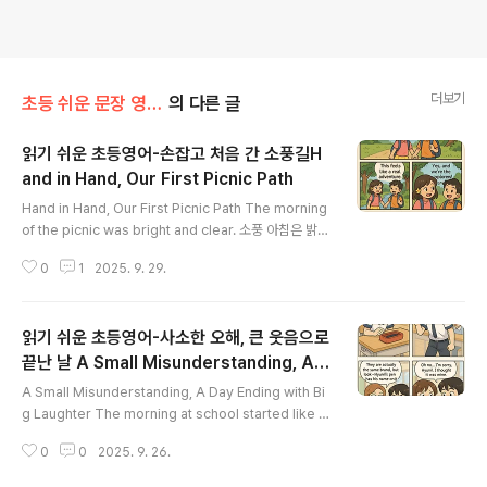
더보기
초등 쉬운 문장 영 단어 800개로
의 다른 글
읽기 쉬운 초등영어-손잡고 처음 간 소풍길H
and in Hand, Our First Picnic Path
글 내용
Hand in Hand, Our First Picnic Path The morning
of the picnic was bright and clear. 소풍 아침은 밝고
맑았다. 더 모닝 오브 더 피크닉 워즈 브라잇 앤드 클리어.
0
1
2025. 9. 29.
Chaewon packed her lunch box carefully with s
andwiches and fruit. 채원은 샌드위치와 과일로 점심
도시락을 정성스럽게 쌌다. 채원 팩트 허 런치 박스 캐어풀
읽기 쉬운 초등영어-사소한 오해, 큰 웃음으로
리 윗 샌드위치즈 앤드 프루트. Her heart beat fast be
cause it was her very first school picnic. 그녀의
끝난 날 A Small Misunderstanding, A D
글 내용
심장은 두근거렸다. 왜냐하면 이번이 첫 학교 소풍이었기
ay Ending with Big Laughter
A Small Misunderstanding, A Day Ending with Bi
때문이다. 허 하트 빗 패스트 비코즈 잇 워즈 허 베리 퍼스
g Laughter The morning at school started like a
트 스쿨..
ny other day. 학교에서의 아침은 여느 날과 다름없이 시
0
0
2025. 9. 26.
작되었다. 더 모닝 앳 스쿨 스타티드 라잌 에니 아더 데이.
Chaewon walked into the classroom with her bo