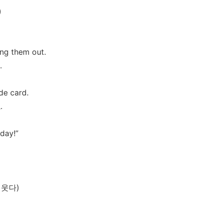
)
ng them out.
.
e card.
요
.
day!”
웃다
)