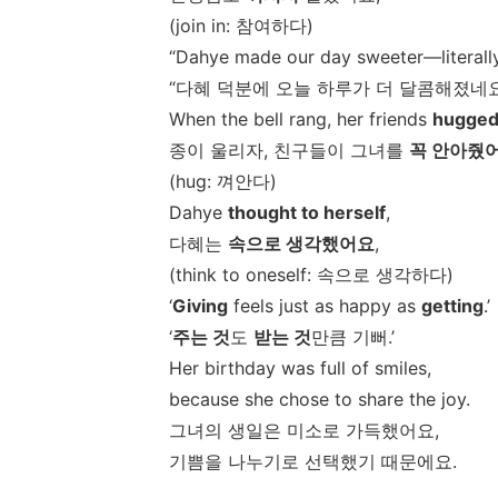
(join in:
참여하다
)
“Dahye made our day sweeter—literally
“
다혜
덕분에
오늘
하루가
더
달콤해졌네
When the bell rang, her friends
hugge
종이
울리자
,
친구들이
그녀를
꼭
안아줬
(hug:
껴안다
)
Dahye
thought to herself
,
다혜는
속으로
생각했어요
,
(think to oneself:
속으로
생각하다
)
‘
Giving
feels just as happy as
getting
.’
‘
주는
것
도
받는
것
만큼
기뻐
.’
Her birthday was full of smiles,
because she chose to share the joy.
그녀의
생일은
미소로
가득했어요
,
기쁨을
나누기로
선택했기
때문에요
.