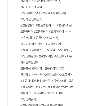
처음하는 초등영어#읽기쉬운 영단
읽기쉬운 초등영어
초등영어#초딩영어일기#초등쉬운영어
초등학생 영어동화
#초등영단어 #초등영단어 부사#교육부지정
초등용단어#초등영단어 #초등영단어 부사#
교육부지정초등용단어 태그 삭제
다시 시작하는 영어
초딩영어읽기
초등학교 영어동화
초딩영어 초딩처음영어
초등영어일기작성#알기쉬운 초등영어#배우
기쉬운초등영어
초등학생 영어읽기
초등영어매일읽기
엄마와 함께하는 영어#엄마표영어#초등영어
#초등학생영어#읽기쉬운 초등영어#알기쉬운
초등영어#초등영어일기#초등영어브이로그#
처음하는 초등영어#읽기쉬운 영단어
초등영어읽기
#초등영어단어 읽기쉬운 초등영단어