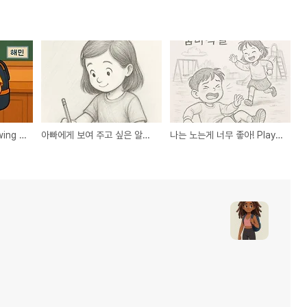
너희들 명품 알아 Showing Off My New Bag 100
아빠에게 보여 주고 싶은 알림장-Practicing My School Planner 100
나는 노는게 너무 좋아! Playing Hide-and-Seek at Recess 100