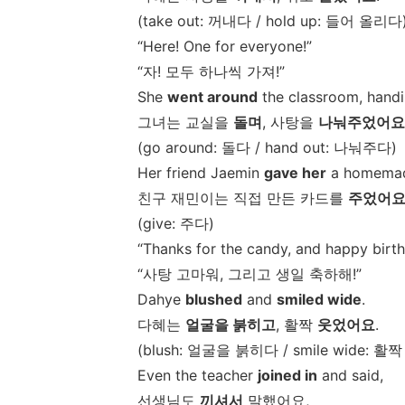
(take out:
꺼내다
/ hold up:
들어
올리다
“Here! One for everyone!”
“
자
!
모두
하나씩
가져
!”
She
went around
the classroom, handi
그녀는
교실을
돌며
,
사탕을
나눠주었어요
(go around:
돌다
/ hand out:
나눠주다
)
Her friend Jaemin
gave her
a homemad
친구
재민이는
직접
만든
카드를
주었어
(give:
주다
)
“Thanks for the candy, and happy birth
“
사탕
고마워
,
그리고
생일
축하해
!”
Dahye
blushed
and
smiled wide
.
다혜는
얼굴을
붉히고
,
활짝
웃었어요
.
(blush:
얼굴을
붉히다
/ smile wide:
활짝
Even the teacher
joined in
and said,
선생님도
끼셔서
말했어요
,