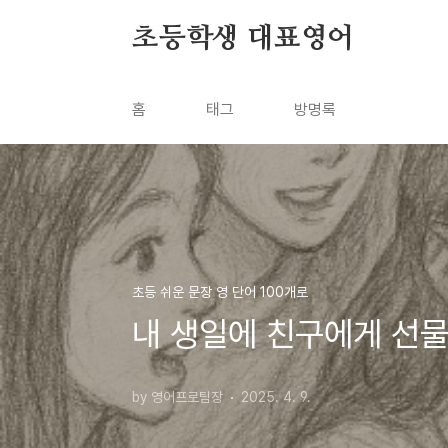
본문 바로가기
초등학생 대표영어
홈
태그
방명록
초등 쉬운 문장 영 단어 100개로
내 생일에 친구에게 선물을 S
by 영어프로팀장
2025. 4. 9.