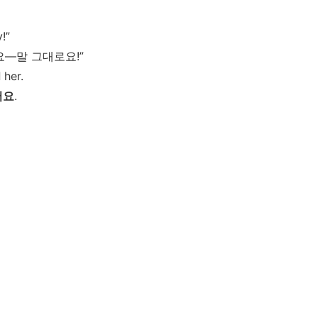
!”
요
—
말
그대로요
!”
d
her.
어요
.