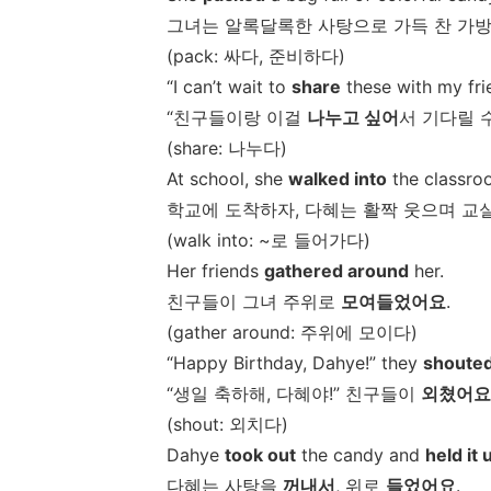
그녀는
알록달록한
사탕으로
가득
찬
가
(pack:
싸다
,
준비하다
)
“I can’t wait to
share
these with my fri
“
친구들이랑
이걸
나누고
싶어
서
기다릴
(share:
나누다
)
At school, she
walked into
the classroo
학교에
도착하자
,
다혜는
활짝
웃으며
교
(walk into: ~
로
들어가다
)
Her friends
gathered around
her.
친구들이
그녀
주위로
모여들었어요
.
(gather around:
주위에
모이다
)
“Happy Birthday, Dahye!” they
shoute
“
생일
축하해
,
다혜야
!”
친구들이
외쳤어요
(shout:
외치다
)
Dahye
took out
the candy and
held it 
다혜는
사탕을
꺼내서
,
위로
들었어요
.