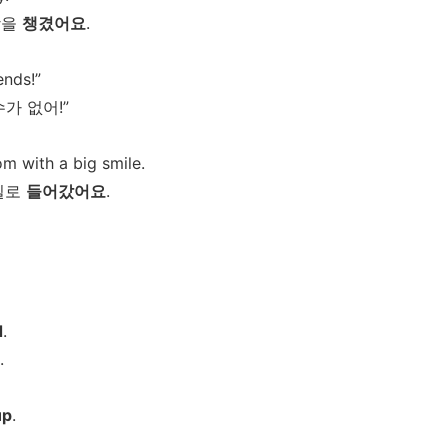
방을
챙겼어요
.
ends!”
수가
없어
!”
m with a big smile.
실로
들어갔어요
.
d
.
.
up
.