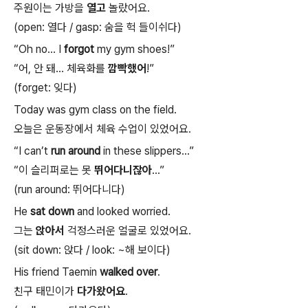
주원이는
가방을
열고
놀랐어요
.
(open:
열다
/ gasp:
숨을
헉
들이쉬다
)
“Oh no… I
forgot
my gym shoes!”
“
어
,
안
돼
…
체육화를
깜빡했어
!”
(forget:
잊다
)
Today was gym class on the field.
오늘은
운동장에서
체육
수업이
있었어요
.
“I can’t
run around
in these slippers…”
“
이
슬리퍼로는
못
뛰어다니잖아
…”
(run around:
뛰어다니다
)
He
sat down
and looked worried.
그는
앉아서
걱정스러운
얼굴로
있었어요
.
(sit down:
앉다
/ look: ~
해
보이다
)
His friend Taemin
walked over
.
친구
태민이가
다가왔어요
.