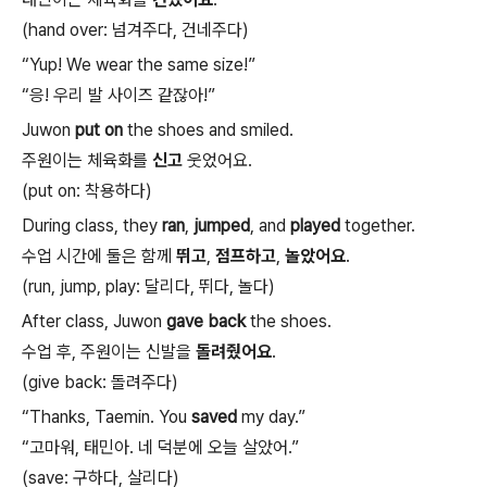
(hand over:
넘겨주다
,
건네주다
)
“Yup! We wear the same size!”
“
응
!
우리
발
사이즈
같잖아
!”
Juwon
put on
the shoes and smiled.
주원이는
체육화를
신고
웃었어요
.
(put on:
착용하다
)
During class, they
ran
,
jumped
, and
played
together.
수업
시간에
둘은
함께
뛰고
,
점프하고
,
놀았어요
.
(run, jump, play:
달리다
,
뛰다
,
놀다
)
After class, Juwon
gave back
the shoes.
수업
후
,
주원이는
신발을
돌려줬어요
.
(give back:
돌려주다
)
“Thanks, Taemin. You
saved
my day.”
“
고마워
,
태민아
.
네
덕분에
오늘
살았어
.”
(save:
구하다
,
살리다
)