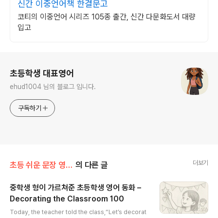
신간 이중언어책 한결문고
코티의 이중언어 시리즈 105종 출간, 신간 다문화도서 대량
입고
로그 정보
초등학생 대표영어
ehud1004 님의 블로그 입니다.
구독하기
더보기
초등 쉬운 문장 영 단어 100개로
의 다른 글
중학생 형이 가르쳐준 초등학생 영어 동화 –
Decorating the Classroom 100
글 내용
Today, the teacher told the class,“Let’s decorat