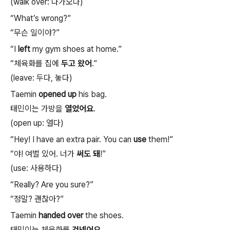
(walk over:
다가오다
)
“What’s wrong?”
“
무슨
일이야
?”
“I
left
my gym shoes at home.”
“
체육화를
집에
두고
왔어
.”
(leave:
두다
,
놓다
)
Taemin
opened up
his bag.
태민이는
가방을
열었어요
.
(open up:
열다
)
“Hey! I have an extra pair. You can
use
them!”
“
야
!
여벌
있어
.
너가
써도
돼
!”
(use:
사용하다
)
“Really? Are you sure?”
“
정말
?
괜찮아
?”
Taemin
handed over
the shoes.
태민이는
체육화를
건넸어요
.