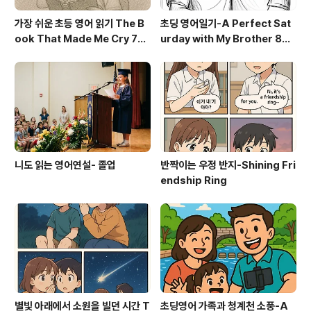
가장 쉬운 초등 영어 읽기 The B
초딩 영어일기-A Perfect Sat
ook That Made Me Cry 70
urday with My Brother 800
0
=음성파일+본문자료
니도 읽는 영어연설- 졸업
반짝이는 우정 반지-Shining Fri
endship Ring
별빛 아래에서 소원을 빌던 시간 T
초딩영어 가족과 청계천 소풍-A