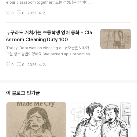
e our classroom together!”오늘 선생님은 반 아이들
에게 말했어요.“우리 같이 교실을 꾸며보자!”(tell: 말하다
0
0
2025. 4. 2.
/ decorate: 꾸미다)Jaehoon got out scissors and
glue.재훈이는 가위와 풀을 꺼냈어요.(get out: 꺼내다)M
ina and Yura cut colorful paper into stars.미나와
누구라도 거쳐가는 초등학생 영어 동화 – Cla
유라는 알록달록한 종이를 별 모양으로 잘랐어요.(cut: 자
르다)Jaehoon hung up balloons on the wall.재훈이
ssroom Cleaning Duty 100
글 내용
는 풍선을 벽에 걸었어요.(hang up: 걸다, 달다)“Be car
Today, Bora was on cleaning duty.오늘은 보라가
eful!” the teacher called out.“조..
교실 청소 당번이었어요.She picked up a broom and
looked around the room.그녀는 빗자루를 들고, 교실
0
0
2025. 4. 2.
을 둘러보았어요.(pick up: 집다 / look around: 둘러보
다)“Wow, there’s so much dust!” she mumble
d.“우와, 먼지가 진짜 많다…” 그녀는 중얼거렸어요.(mum
ble: 중얼거리다)Her partner, Daon, swept near the
window.짝인 다온이는 창가 근처를 쓸고 있었어요.(swe
이 블로그 인기글
ep: 쓸다)Bora started to sweep, too.보라도 같이 쓸
기 시작했어요.(start to: ~하기 시작하다)“Oops!” She
acci..