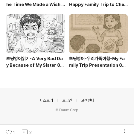
he Time We Made a Wish U
Happy Family Trip to Cheo
nder the Starlight
nggyecheon 900
초딩영어읽기-A Very Bad Da
초딩영어-우리가족여행-My Fa
y Because of My Sister 80
mily Trip Presentation 80
0=음성파일+본문자료
0=음성파일+본문자료
의안내
티스토리
로그인
고객센터
© Daum Corp.
1
2